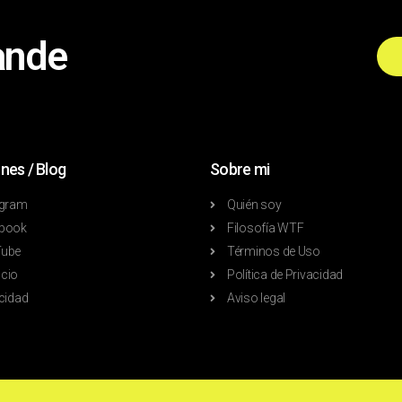
ande
nes / Blog
Sobre mi
agram
Quién soy
book
Filosofía WTF
ube
Términos de Uso
cio
Política de Privacidad
cidad
Aviso legal