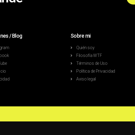
nes / Blog
Sobre mi
agram
Quién soy
book
Filosofía WTF
ube
Términos de Uso
cio
Política de Privacidad
cidad
Aviso legal